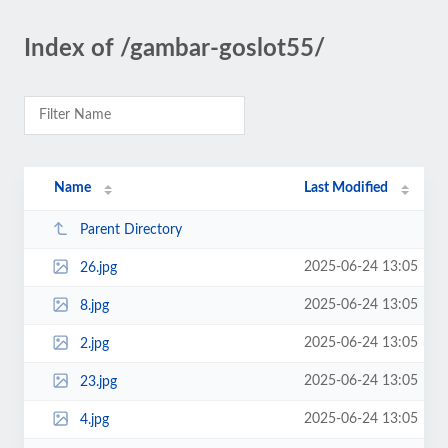
Index of /gambar-goslot55/
Name
Last Modified
Parent Directory
2025-06-24 13:05
26.jpg
2025-06-24 13:05
8.jpg
2025-06-24 13:05
2.jpg
2025-06-24 13:05
23.jpg
2025-06-24 13:05
4.jpg