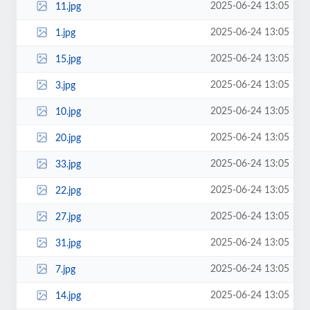
2025-06-24 13:05
11.jpg
2025-06-24 13:05
1.jpg
2025-06-24 13:05
15.jpg
2025-06-24 13:05
3.jpg
2025-06-24 13:05
10.jpg
2025-06-24 13:05
20.jpg
2025-06-24 13:05
33.jpg
2025-06-24 13:05
22.jpg
2025-06-24 13:05
27.jpg
2025-06-24 13:05
31.jpg
2025-06-24 13:05
7.jpg
2025-06-24 13:05
14.jpg