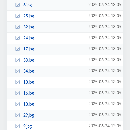
2025-06-24 13:05
6.jpg
2025-06-24 13:05
25.jpg
2025-06-24 13:05
32.jpg
2025-06-24 13:05
24.jpg
2025-06-24 13:05
17.jpg
2025-06-24 13:05
30.jpg
2025-06-24 13:05
34.jpg
2025-06-24 13:05
13.jpg
2025-06-24 13:05
16.jpg
2025-06-24 13:05
18.jpg
2025-06-24 13:05
29.jpg
2025-06-24 13:05
9.jpg