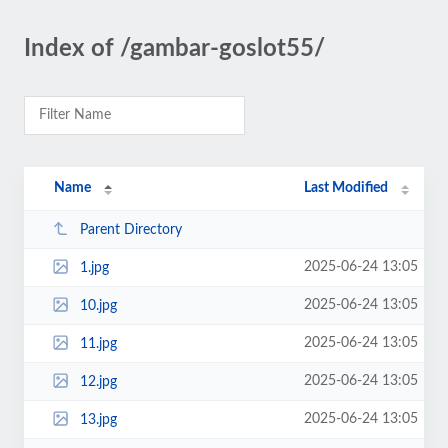
Index of /gambar-goslot55/
Name
Last Modified
Parent Directory
2025-06-24 13:05
1.jpg
2025-06-24 13:05
10.jpg
2025-06-24 13:05
11.jpg
2025-06-24 13:05
12.jpg
2025-06-24 13:05
13.jpg