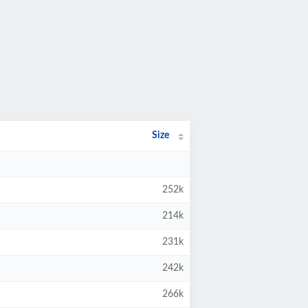
Size
252k
214k
231k
242k
266k