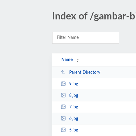
Index of /gambar-b
Name
Parent Directory
9.jpg
8.jpg
7.jpg
6.jpg
5.jpg