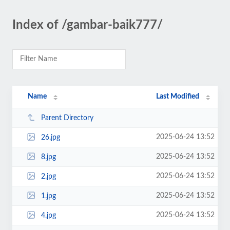
Index of /gambar-baik777/
Name
Last Modified
Parent Directory
2025-06-24 13:52
26.jpg
2025-06-24 13:52
8.jpg
2025-06-24 13:52
2.jpg
2025-06-24 13:52
1.jpg
2025-06-24 13:52
4.jpg